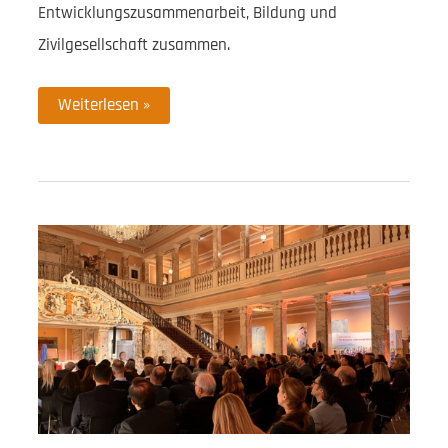
Entwicklungszusammenarbeit, Bildung und
Zivilgesellschaft zusammen.
Bildungsgipfel
Weiterlesen »
in
Königstein