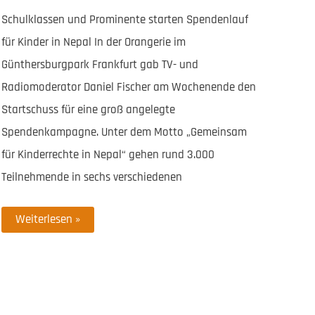
Schulklassen und Prominente starten Spendenlauf
für Kinder in Nepal In der Orangerie im
Günthersburgpark Frankfurt gab TV- und
Radiomoderator Daniel Fischer am Wochenende den
Startschuss für eine groß angelegte
Spendenkampagne. Unter dem Motto „Gemeinsam
für Kinderrechte in Nepal“ gehen rund 3.000
Teilnehmende in sechs verschiedenen
Sportliche
Weiterlesen »
Power
für
bessere
Bildung