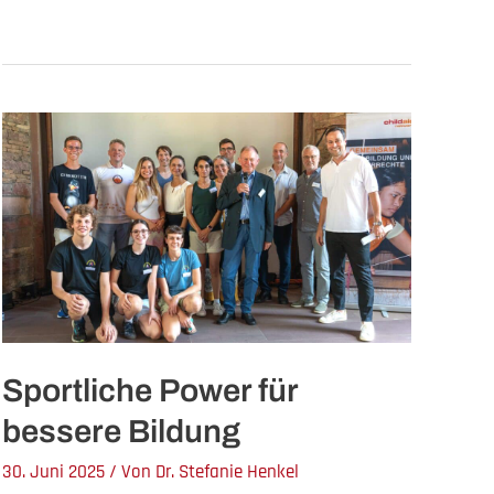
#ChildaidNight
2025
Sportliche Power für
bessere Bildung
30. Juni 2025
/ Von
Dr. Stefanie Henkel