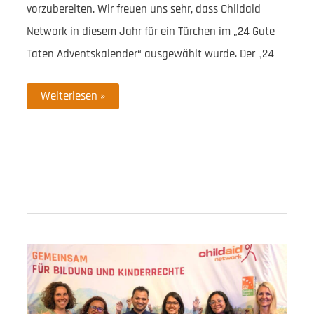
vorzubereiten. Wir freuen uns sehr, dass Childaid
Network in diesem Jahr für ein Türchen im „24 Gute
Taten Adventskalender“ ausgewählt wurde. Der „24
Childaid
Weiterlesen »
Network
ist
Partner
von
24
Gute
Taten