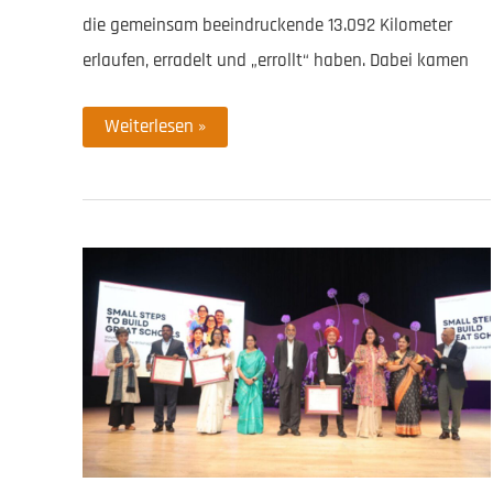
die gemeinsam beeindruckende 13.092 Kilometer
erlaufen, erradelt und „errollt“ haben. Dabei kamen
Childaid
Weiterlesen »
Network
erstmals
beim
CIO
Charity
Run
&
Bike
dabei