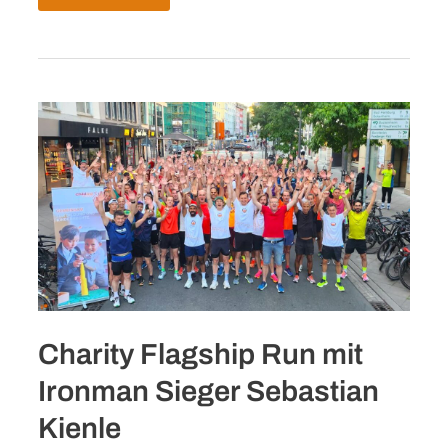
in
Action“
–
Childaid
Network
zu
Gast
im
Schloss
Henkell
Charity Flagship Run mit
Ironman Sieger Sebastian
Kienle