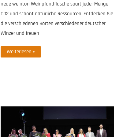
neue weinton Weinpfandflasche spart jeder Menge
CO2 und schont natürliche Ressourcen. Entdecken Sie
die verschiedenen Sorten verschiedener deutscher
Winzer und freuen
Nachhaltigen
Weiterlesen »
Wein
bestellen
&
helfen