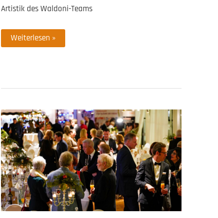
Artistik des Waldoni-Teams
Childaid
Weiterlesen »
Night
2026
im
Circus
Waldoni