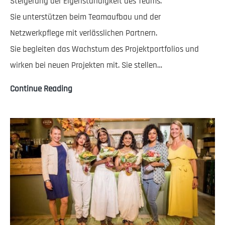
Steigerung der Eigenständigkeit des Teams.
Sie unterstützen beim Teamaufbau und der
Netzwerkpflege mit verlässlichen Partnern.
Sie begleiten das Wachstum des Projektportfolios und
wirken bei neuen Projekten mit. Sie stellen…
Wir
Continue Reading
suchen
eine*n
Berater*in
für
unsere
INGO
Nepal