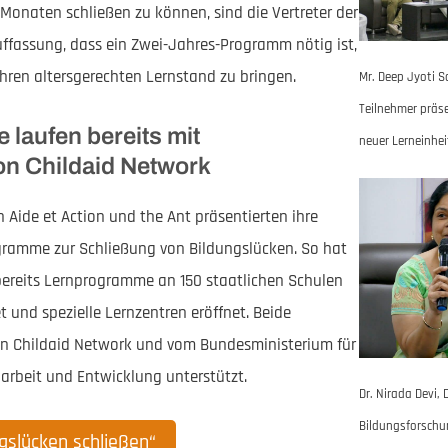
 Monaten schließen zu können, sind die Vertreter der
uffassung, dass ein Zwei-Jahres-Programm nötig ist,
ihren altersgerechten Lernstand zu bringen.
Mr. Deep Jyoti 
Teilnehmer präse
laufen bereits mit
neuer Lerneinhei
on Childaid Network
 Aide et Action und the Ant präsentierten ihre
gramme zur Schließung von Bildungslücken. So hat
bereits Lernprogramme an 150 staatlichen Schulen
 und spezielle Lernzentren eröffnet. Beide
n Childaid Network und vom Bundesministerium für
arbeit und Entwicklung unterstützt.
Dr. Nirada Devi, 
Bildungsforschun
gslücken schließen“