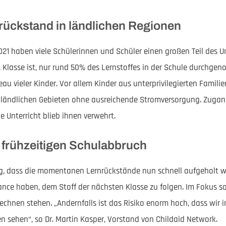
rückstand in ländlichen Regionen
21 haben viele Schülerinnen und Schüler einen großen Teil des Un
r 3. Klasse ist, nur rund 50% des Lernstoffes in der Schule durc
au vieler Kinder. Vor allem Kinder aus unterprivilegierten Familie
 ländlichen Gebieten ohne ausreichende Stromversorgung. Zugang
 Unterricht blieb ihnen verwehrt.
 frühzeitigen Schulabbruch
nig, dass die momentanen Lernrückstände nun schnell aufgeholt 
ance haben, dem Stoff der nächsten Klasse zu folgen. Im Fokus 
echnen stehen. „Andernfalls ist das Risiko enorm hoch, dass wir 
n sehen“, so Dr. Martin Kasper, Vorstand von Childaid Network.