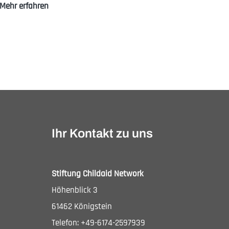
35.
Mehr erfahren
Königsteiner
Salon
mit
Bettina
Stark-
Watzinger
Ihr Kontakt zu uns
Stiftung Childaid Network
Höhenblick 3
61462 Königstein
Telefon: +49-6174-2597939