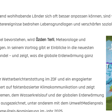
hrend wohlhabende Länder sich oft besser anpassen können, sind
rereignisse bedrohen Lebensgrundlagen und verschärfen sozial
el bevorstehen, wird
Özden Terli
, Meteorologe und
en. In seinem Vortrag gibt er Einblicke in die neuesten
ndel – und zeigt, was die globale Erderwärmung ganz
der Wetterberichterstattung im ZDF und ein engagierter
siert auf faktenbasierter Klimakommunikation und zeigt
remen, dem Wasserkreislauf und der globalen Erderwärmung
ach ausgezeichnet, unter anderem mit dem UmweltMedienpreis
mme-Preis-Nominierung im Jahr 2025. ​