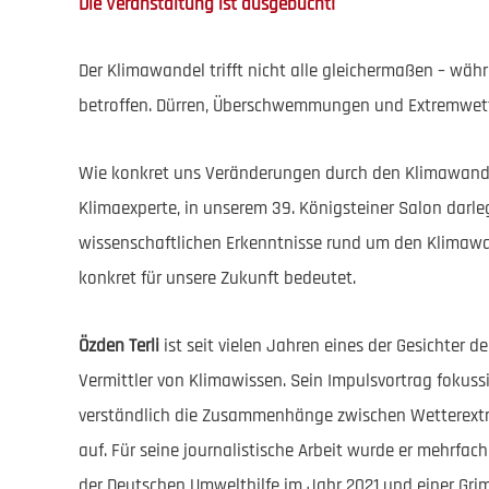
Die Veranstaltung ist ausgebucht!
Der Klimawandel trifft nicht alle gleichermaßen – wä
betroffen. Dürren, Überschwemmungen und Extremwette
Wie konkret uns Veränderungen durch den Klimawand
Klimaexperte, in unserem 39. Königsteiner Salon darleg
wissenschaftlichen Erkenntnisse rund um den Klimawa
konkret für unsere Zukunft bedeutet.
Özden Terli
ist seit vielen Jahren eines der Gesichter 
Vermittler von Klimawissen. Sein Impulsvortrag fokus
verständlich die Zusammenhänge zwischen Wetterext
auf. Für seine journalistische Arbeit wurde er mehrf
der Deutschen Umwelthilfe im Jahr 2021 und einer Gri