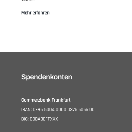
37.
Mehr erfahren
Königsteiner
Salon
mit
Veranstaltung-
Navigation
Dr.
Thomas
Prinz
Spendenkonten
Commerzbank Frankfurt
IBAN: DE96 5004 0000 0375 5055 00
BIC: COBADEFFXXX