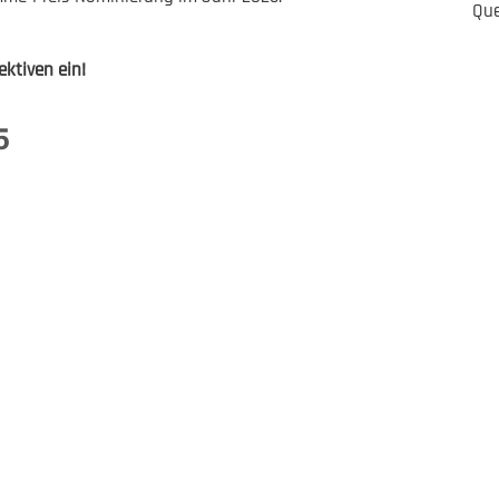
Que
ektiven ein!
5