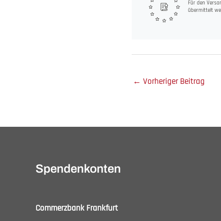
Für den Versan
übermittelt we
←
Vorheriger Beitrag
Spendenkonten
Commerzbank Frankfurt