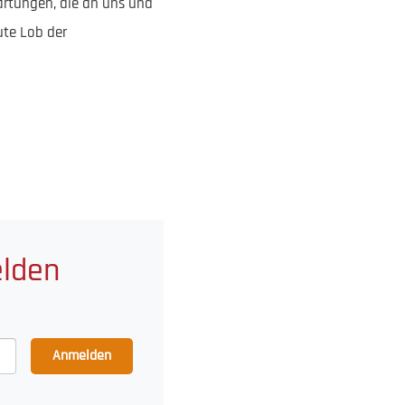
artungen, die an uns und
ute Lob der
elden
Anmelden