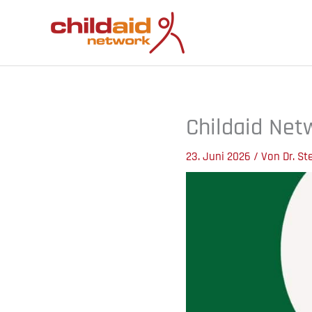
Zum
Inhalt
springen
Childaid Net
23. Juni 2026
/ Von
Dr. St