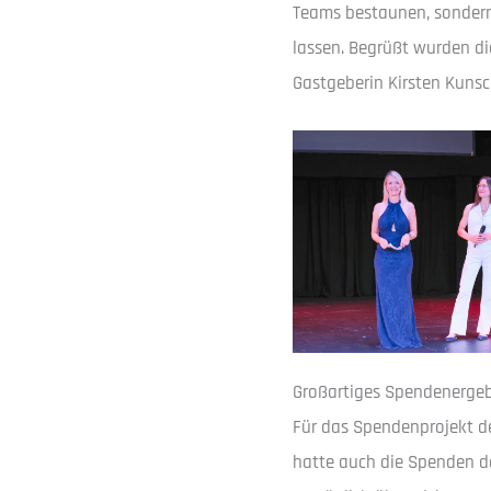
Teams bestaunen, sondern
lassen. Begrüßt wurden di
Gastgeberin Kirsten Kuns
Großartiges Spendenergebn
Für das Spendenprojekt d
hatte auch die Spenden de