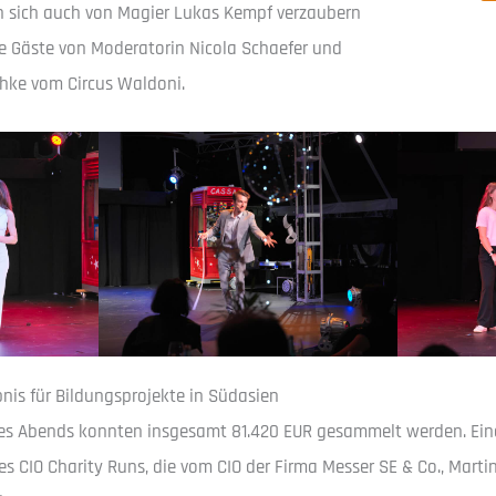
 sich auch von Magier Lukas Kempf verzaubern
e Gäste von Moderatorin Nicola Schaefer und
chke vom Circus Waldoni.
is für Bildungsprojekte in Südasien
es Abends konnten insgesamt 81.420 EUR gesammelt werden. Ein
s CIO Charity Runs, die vom CIO der Firma Messer SE & Co., Mar