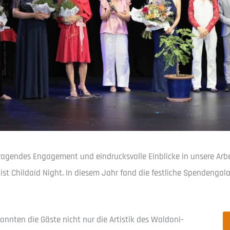
gendes Engagement und eindrucksvolle Einblicke in unsere Arbei
 Childaid Night. In diesem Jahr fand die festliche Spendengala
konnten die Gäste nicht nur die Artistik des Waldoni-