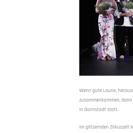
Wenn gute Laune, herausra
zusammenkommen, dann ist
in Darmstadt statt.
Im glitzernden Zirkuszelt 