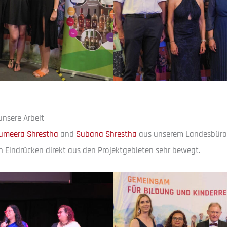
unsere Arbeit
umeera Shrestha
and
Subana Shrestha
aus unserem Landesbüro
n Eindrücken direkt aus den Projektgebieten sehr bewegt.