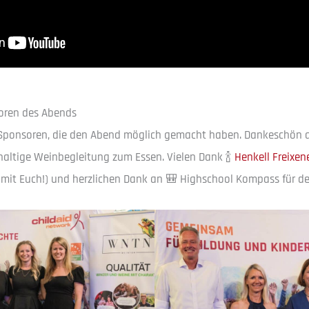
oren des Abends
 Sponsoren, die den Abend möglich gemacht haben. Dankeschön 
altige Weinbegleitung zum Essen. Vielen Dank 🍾
Henkell Freixen
rn mit Euch!) und herzlichen Dank an 🎒 Highschool Kompass für de