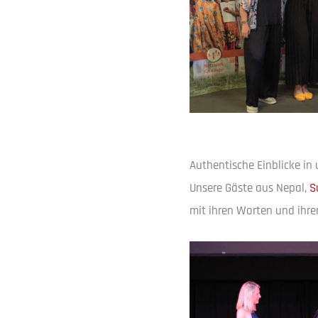
Authentische Einblicke in 
Unsere Gäste aus Nepal,
S
mit ihren Worten und ihre