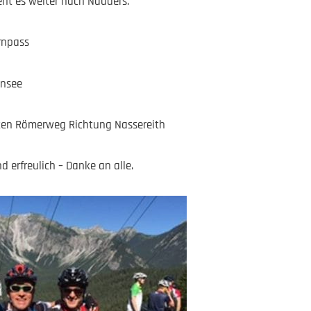
ht es weiter nach Nauders.
ernpass
ensee
lten Römerweg Richtung Nassereith
 erfreulich – Danke an alle.