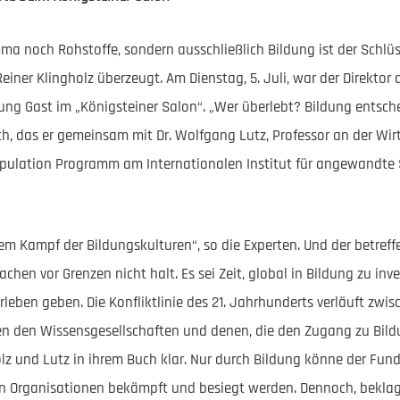
lima noch Rohstoffe, sondern ausschließlich Bildung ist der Schlüs
einer Klingholz überzeugt. Am Dienstag, 5. Juli, war der Direktor d
ng Gast im „Königsteiner Salon“. „Wer überlebt? Bildung entsche
h, das er gemeinsam mit Dr. Wolfgang Lutz, Professor an der Wir
opulation Programm am Internationalen Institut für angewandte
em Kampf der Bildungskulturen“, so die Experten. Und der betreffe
chen vor Grenzen nicht halt. Es sei Zeit, global in Bildung zu inv
rleben geben. Die Konfliktlinie des 21. Jahrhunderts verläuft zwi
en den Wissensgesellschaften und denen, die den Zugang zu Bild
holz und Lutz in ihrem Buch klar. Nur durch Bildung könne der Fu
 Organisationen bekämpft und besiegt werden. Dennoch, beklagen