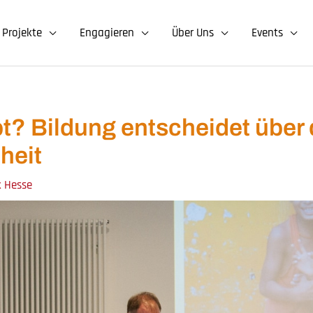
Projekte
Engagieren
Über Uns
Events
t? Bildung entscheidet über 
heit
k Hesse