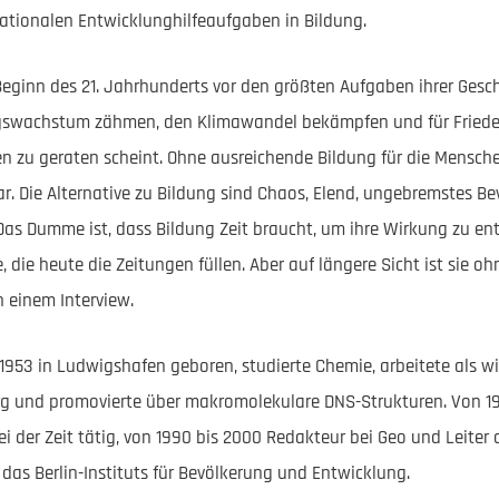
rnationalen Entwicklunghilfeaufgaben in Bildung.
Beginn des 21. Jahrhunderts vor den größten Aufgaben ihrer Gesch
gswachstum zähmen, den Klimawandel bekämpfen und für Frieden 
 zu geraten scheint. Ohne ausreichende Bildung für die Mensche
ar. Die Alternative zu Bildung sind Chaos, Elend, ungebremstes
as Dumme ist, dass Bildung Zeit braucht, um ihre Wirkung zu entf
 die heute die Zeitungen füllen. Aber auf längere Sicht ist sie ohne
n einem Interview.
1953 in Ludwigshafen geboren, studierte Chemie, arbeitete als wi
g und promovierte über makromolekulare DNS-Strukturen. Von 198
i der Zeit tätig, von 1990 bis 2000 Redakteur bei Geo und Leiter
r das Berlin-Instituts für Bevölkerung und Entwicklung.