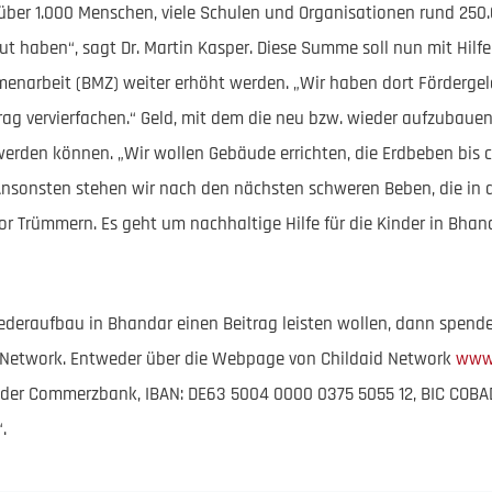
 über 1.000 Menschen, viele Schulen und Organisationen rund 250
ut haben“, sagt Dr. Martin Kasper. Diese Summe soll nun mit Hil
menarbeit (BMZ) weiter erhöht werden. „Wir haben dort Förderge
Betrag vervierfachen.“ Geld, mit dem die neu bzw. wieder aufzuba
rden können. „Wir wollen Gebäude errichten, die Erdbeben bis ci
Ansonsten stehen wir nach den nächsten schweren Beben, die in d
 Trümmern. Es geht um nachhaltige Hilfe für die Kinder in Bhan
deraufbau in Bhandar einen Beitrag leisten wollen, dann spenden
d Network. Entweder über die Webpage von Childaid Network
www.
 der Commerzbank, IBAN: DE63 5004 0000 0375 5055 12, BIC COBA
.