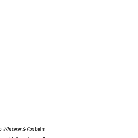
uo
Winterer & Fox
beim