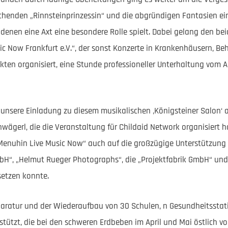
henden „Rinnsteinprinzessin“ und die abgründigen Fantasien ei
 denen eine Axt eine besondere Rolle spielt. Dabei gelang den be
c Now Frankfurt e.V.“, der sonst Konzerte in Krankenhäusern, Be
ten organisiert, eine Stunde professioneller Unterhaltung vom Al
s unsere Einladung zu diesem musikalischen ‚Königsteiner Salon‘ a
chwägerl, die die Veranstaltung für Childaid Network organisiert 
Menuhin Live Music Now“ auch auf die großzügige Unterstützung 
bH“, „Helmut Rueger Photographs“, die „Projektfabrik GmbH“ un
setzen konnte.
eparatur und der Wiederaufbau von 30 Schulen, n Gesundheitssta
stützt, die bei den schweren Erdbeben im April und Mai östlich 