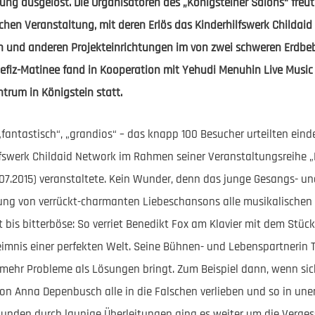
ng ausgelöst. Die Organisatoren des „Königsteiner Salons“ freut
schen Veranstaltung, mit deren Erlös das Kinderhilfswerk Childai
 und anderen Projekteinrichtungen im von zwei schweren Erdb
nefiz-Matinee fand in Kooperation mit Yehudi Menuhin Live Music 
trum in Königstein statt.
fantastisch“, „grandios“ – das knapp 100 Besucher urteilten einde
lfswerk Childaid Network im Rahmen seiner Veranstaltungsreihe 
07.2015) veranstaltete. Kein Wunder, denn das junge Gesangs- u
tung von verrückt-charmanten Liebeschansons alle musikalischen
ht bis bitterböse: So verriet Benedikt Fox am Klavier mit dem Stü
mnis einer perfekten Welt. Seine Bühnen- und Lebenspartnerin 
 mehr Probleme als Lösungen bringt. Zum Beispiel dann, wenn s
von Anna Depenbusch alle in die Falschen verlieben und so in une
bunden durch launige Überleitungen ging es weiter um die Vergess