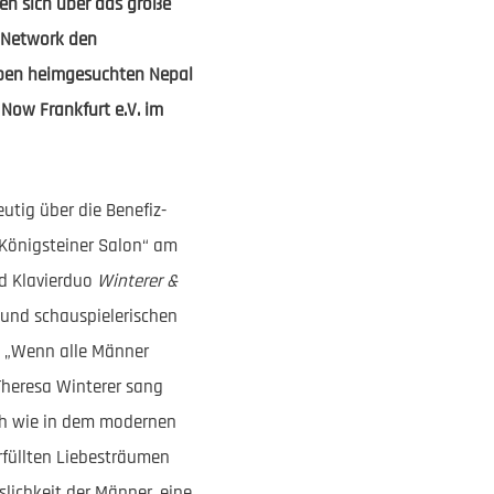
en sich über das große
d Network den
eben heimgesuchten Nepal
Now Frankfurt e.V. im
utig über die Benefiz-
„Königsteiner Salon“ am
nd Klavierduo
Winterer &
 und schauspielerischen
ck „Wenn alle Männer
Theresa Winterer sang
ich wie in dem modernen
rfüllten Liebesträumen
lichkeit der Männer, eine