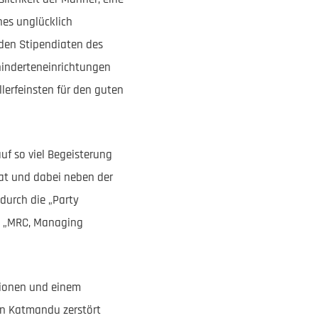
nes unglücklich
iden Stipendiaten des
hinderteneinrichtungen
lerfeinsten für den guten
uf so viel Begeisterung
hat und dabei neben der
durch die „Party
d „MRC, Managing
tionen und einem
von Katmandu zerstört