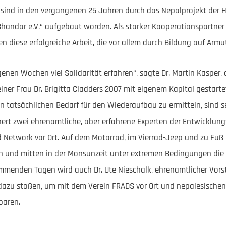
 sind in den vergangenen 25 Jahren durch das Nepalprojekt der 
handar e.V.“ aufgebaut worden. Als starker Kooperationspartner 
en diese erfolgreiche Arbeit, die vor allem durch Bildung auf Arm
nen Wochen viel Solidarität erfahren“, sagte Dr. Martin Kasper, d
er Frau Dr. Brigitta Cladders 2007 mit eigenem Kapital gestarte
n tatsächlichen Bedarf für den Wiederaufbau zu ermitteln, sind s
nert zwei ehrenamtliche, aber erfahrene Experten der Entwicklu
d Network vor Ort. Auf dem Motorrad, im Vierrad-Jeep und zu Fuß 
n und mitten in der Monsunzeit unter extremen Bedingungen die 
mmenden Tagen wird auch Dr. Ute Nieschalk, ehrenamtlicher Vors
dazu stoßen, um mit dem Verein FRADS vor Ort und nepalesischen
baren.