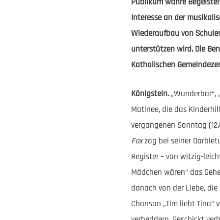
Publikum wahre Begeisteru
Interesse an der musikali
Wiederaufbau von Schulen
unterstützen wird. Die Be
Katholischen Gemeindezen
Königstein
.
„Wunderbar“, „
Matinee, die das Kinderhi
vergangenen Sonntag (12.
Fox
zog bei seiner Darbie
Register – von witzig-leic
Mädchen wären“ das Gehei
danach von der Liebe, die
Chanson „Tim liebt Tina“ 
verheddern. Geschickt ver