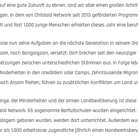
uf eine gute Zukunft zu ebnen, sind wir aber einen großen Schr
igen. In dem von Childaid Network seit 2013 geförderten Progra
t und fast 1.000 junge Menschen erhielten dieses Jahr eine berufl
ose nun seine Aufgaben an die nächste Generation in seinem Ord
sam, nach Bongaigaon, versetzt. Dort brechen seit den neunzige
tzungen zwischen unterschiedlichen Stämmen aus. In Folge le
Minderheiten in den Urwäldern oder Camps. Zehntausende Migran
h Assam fliehen, führen zu zusätzlichen Konflikten um Land un
inge, der Minderheiten und der armen Landbevölkerung ist diese
daid Network. 65 sogenannte Barfußschulen wurden eingerichtet. 
gslagern geboren wurden, werden dort unterrichtet. Außerdem wu
hr als 1.000 arbeitslose Jugendliche jährlich einen Handwerksber