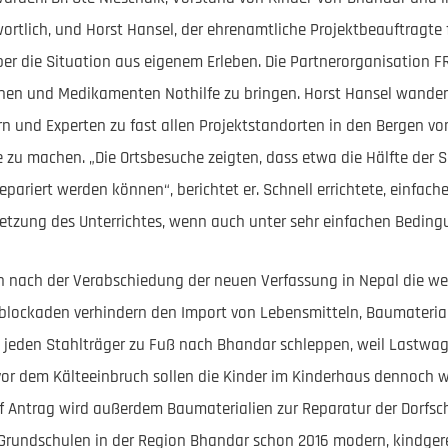
ortlich, und Horst Hansel, der ehrenamtliche Projektbeauftragte 
r die Situation aus eigenem Erleben. Die Partnerorganisation FRA
en und Medikamenten Nothilfe zu bringen. Horst Hansel wander
n und Experten zu fast allen Projektstandorten in den Bergen v
u machen. „Die Ortsbesuche zeigten, dass etwa die Hälfte der 
ariert werden können“, berichtet er. Schnell errichtete, einfach
etzung des Unterrichtes, wenn auch unter sehr einfachen Beding
n nach der Verabschiedung der neuen Verfassung in Nepal die w
lockaden verhindern den Import von Lebensmitteln, Baumaterial
 jeden Stahlträger zu Fuß nach Bhandar schleppen, weil Lastwag
vor dem Kälteeinbruch sollen die Kinder im Kinderhaus dennoch 
Antrag wird außerdem Baumaterialien zur Reparatur der Dorfschu
Grundschulen in der Region Bhandar schon 2016 modern, kindgere