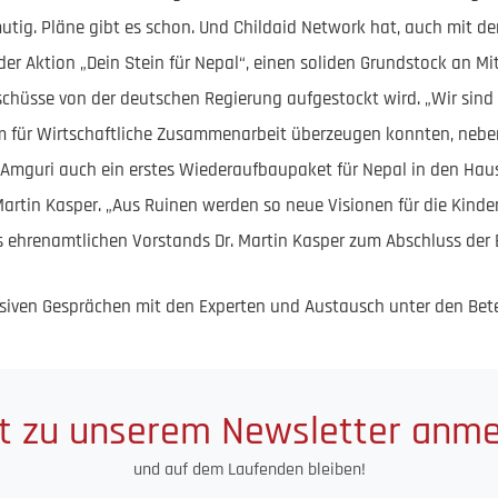
utig. Pläne gibt es schon. Und Childaid Network hat, auch mit de
der Aktion „Dein Stein für Nepal“, einen soliden Grundstock an Mi
hüsse von der deutschen Regierung aufgestockt wird. „Wir sind 
m für Wirtschaftliche Zusammenarbeit überzeugen konnten, neb
 Amguri auch ein erstes Wiederaufbaupaket für Nepal in den Hau
artin Kasper. „Aus Ruinen werden so neue Visionen für die Kinde
s ehrenamtlichen Vorstands Dr. Martin Kasper zum Abschluss der B
siven Gesprächen mit den Experten und Austausch unter den Bete
t zu unserem Newsletter anm
und auf dem Laufenden bleiben!