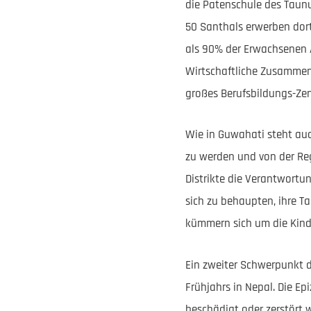
die Patenschule des Taunu
50 Santhals erwerben dort
als 90% der Erwachsenen An
Wirtschaftliche Zusammen
großes Berufsbildungs-Ze
Wie in Guwahati steht auch
zu werden und von der Reg
Distrikte die Verantwort
sich zu behaupten, ihre Ta
kümmern sich um die Kinde
Ein zweiter Schwerpunkt 
Frühjahrs in Nepal. Die Ep
beschädigt oder zerstört 