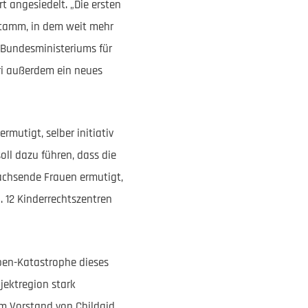
 angesiedelt. „Die ersten
 Stamm, in dem weit mehr
s Bundesministeriums für
ri außerdem ein neues
rmutigt, selber initiativ
ll dazu führen, dass die
achsende Frauen ermutigt,
. 12 Kinderrechtszentren
ben-Katastrophe dieses
jektregion stark
im Vorstand von Childaid