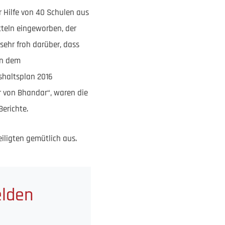
r Hilfe von 40 Schulen aus
tteln eingeworben, der
sehr froh darüber, dass
en dem
shaltsplan 2016
r von Bhandar“, waren die
erichte.
iligten gemütlich aus.
elden