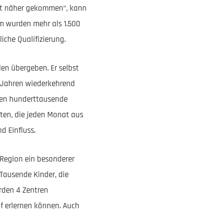
itt näher gekommen“, kann
mm wurden mehr als 1.500
iche Qualifizierung.
en übergeben. Er selbst
r Jahren wiederkehrend
ben hunderttausende
ten, die jeden Monat aus
d Einfluss.
 Region ein besonderer
Tausende Kinder, die
rden 4 Zentren
uf erlernen können. Auch