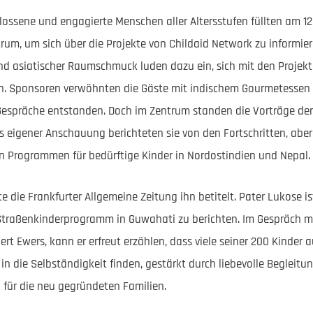
hlossene und engagierte Menschen aller Altersstufen füllten am 1
um, um sich über die Projekte von Childaid Network zu informier
d asiatischer Raumschmuck luden dazu ein, sich mit den Projekt
 Sponsoren verwöhnten die Gäste mit indischem Gourmetessen 
 Gespräche entstanden. Doch im Zentrum standen die Vorträge der
us eigener Anschauung berichteten sie von den Fortschritten, abe
n Programmen für bedürftige Kinder in Nordostindien und Nepal.
te die Frankfurter Allgemeine Zeitung ihn betitelt. Pater Lukose is
 Straßenkinderprogramm in Guwahati zu berichten. Im Gespräch 
ert Ewers, kann er erfreut erzählen, dass viele seiner 200 Kinde
in die Selbständigkeit finden, gestärkt durch liebevolle Begleit
l für die neu gegründeten Familien.