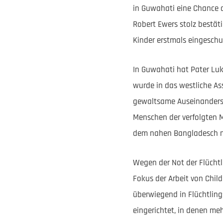
in Guwahati eine Chance a
Robert Ewers stolz bestät
Kinder erstmals eingeschul
In Guwahati hat Pater Luk
wurde in das westliche As
gewaltsame Auseinanderse
Menschen der verfolgten 
dem nahen Bangladesch nac
Wegen der Not der Flüchtl
Fokus der Arbeit von Chil
überwiegend in Flüchtlin
eingerichtet, in denen me