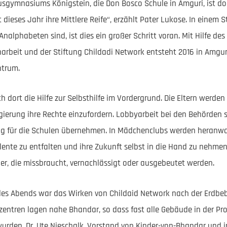
sgymnasiums Königstein, die Don Bosco Schule in Amguri, ist dort
 dieses Jahr ihre Mittlere Reife“, erzählt Pater Lukose. In einem
alphabeten sind, ist dies ein großer Schritt voran. Mit Hilfe de
arbeit und der Stiftung Childadi Network entsteht 2016 in Amgu
ntrum.
 dort die Hilfe zur Selbsthilfe im Vordergrund. Die Eltern werden e
ierung ihre Rechte einzufordern. Lobbyarbeit bei den Behörden so
ung für die Schulen übernehmen. In Mädchenclubs werden heranw
lente zu entfalten und ihre Zukunft selbst in die Hand zu nehmen
r, die missbraucht, vernachlässigt oder ausgebeutet werden.
des Abends war das Wirken von Childaid Network nach der Erdbe
izentren lagen nahe Bhandar, so dass fast alle Gebäude in der Pro
wurden. Dr. Ute Nieschalk, Vorstand von Kinder-von-Bhandar und 