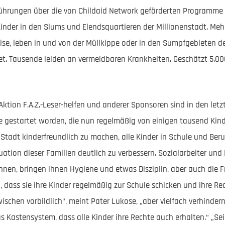
hrungen über die von Childaid Network geförderten Programme st
Kinder in den Slums und Elendsquartieren der Millionenstadt. Mehr
ise, leben in und von der Müllkippe oder in den Sumpfgebieten de
t. Tausende leiden an vermeidbaren Krankheiten. Geschätzt 5.00
Aktion F.A.Z.-Leser-helfen und anderer Sponsoren sind in den let
ie gestartet worden, die nun regelmäßig von einigen tausend Kin
 Stadt kinderfreundlich zu machen, alle Kinder in Schule und Ber
uation dieser Familien deutlich zu verbessern. Sozialarbeiter und
 ihnen, bringen ihnen Hygiene und etwas Disziplin, aber auch die 
n, dass sie ihre Kinder regelmäßig zur Schule schicken und ihre Rec
wischen vorbildlich“, meint Pater Lukose, „aber vielfach verhindern
 Kastensystem, dass alle Kinder ihre Rechte auch erhalten.“ „Sein