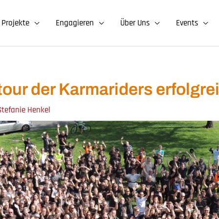
Projekte
Engagieren
Über Uns
Events
tour der Karmariders erfolgre
 Stefanie Henkel