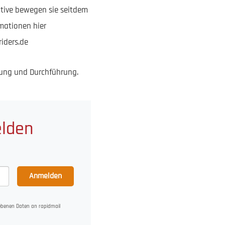
iative bewegen sie seitdem
rmationen hier
iders.de
tung und Durchführung.
elden
Anmelden
gebenen Daten an rapidmail