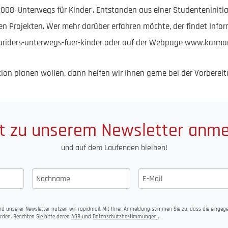
 2008 ‚Unterwegs für Kinder‘. Entstanden aus einer Studenteninit
eren Projekten. Wer mehr darüber erfahren möchte, der findet Info
mariders-unterwegs-fuer-kinder oder auf der Webpage www.karmar
on planen wollen, dann helfen wir Ihnen gerne bei der Vorberei
t zu unserem Newsletter anm
und auf dem Laufenden bleiben!
d unserer Newsletter nutzen wir rapidmail. Mit Ihrer Anmeldung stimmen Sie zu, dass die einge
rden. Beachten Sie bitte deren
AGB
und
Datenschutzbestimmungen
.