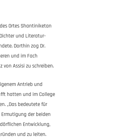
des Ortes Shantiniketan
Dichter und Literatur-
dete. Dorthin zog Dr.
ieren und im Fach
 von Assisi zu schreiben.
 eigenem Antrieb und
fft hatten und im College
en. „Das bedeutete für
d Ermutigung der beiden
 dörflichen Entwicklung,
gründen und zu leiten.