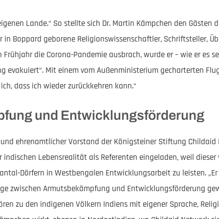
 eigenen Lande.“ So stellte sich Dr. Martin Kämpchen den Gästen d
er in Boppard geborene Religionswissenschaftler, Schriftsteller, Ü
n Frühjahr die Corona-Pandemie ausbrach, wurde er – wie er es se
g evakuiert“. Mit einem vom Außenministerium gecharterten Flu
 ich, dass ich wieder zurückkehren kann.“
fung und Entwicklungsförderung
r und ehrenamtlicher Vorstand der Königsteiner Stiftung Childaid
indischen Lebensrealität als Referenten eingeladen, weil dieser
ntal-Dörfern in Westbengalen Entwicklungsarbeit zu leisten. „Er 
e zwischen Armutsbekämpfung und Entwicklungsförderung gewor
hören zu den indigenen Völkern Indiens mit eigener Sprache, Relig