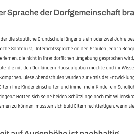
der Sprache der Dorfgemeinschaft br
er die staatliche Grundschule länger als ein oder zwei Jahre besu
rache Santali ist, Unterrichtssprache an den Schulen jedoch Benga
 erlernen, die nicht in ihrer dörflichen Umgebung gesprochen wird
ule, die mit den Dorfkindern Hausaufgaben machte und ihr Wisse
r. Kämpchen. Diese Abendschulen wurden zur Basis der Entwicklu
Eltern ihre Kinder einschulten und immer mehr Kinder ein Schul
ingen.“ Hatten sich seine beiden Schützlinge noch mit Willenskr
rnen zu können, mussten sich bald Eltern rechtfertigen, wenn sie
t auf Augenhöhe ist nachhaltig