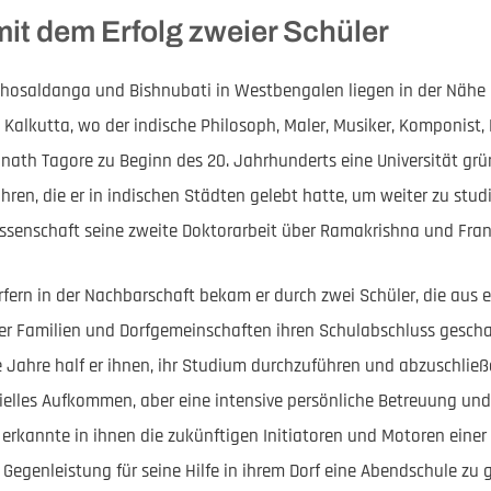
it dem Erfolg zweier Schüler
Ghosaldanga und Bishnubati in Westbengalen liegen in der Nähe 
 Kalkutta, wo der indische Philosoph, Maler, Musiker, Komponist, 
nath Tagore zu Beginn des 20. Jahrhunderts eine Universität grün
en, die er in indischen Städten gelebt hatte, um weiter zu stud
ssenschaft seine zweite Doktorarbeit über Ramakrishna und Franz
fern in der Nachbarschaft bekam er durch zwei Schüler, die aus
er Familien und Dorfgemeinschaften ihren Schulabschluss gescha
e Jahre half er ihnen, ihr Studium durchzuführen und abzuschließ
ielles Aufkommen, aber eine intensive persönliche Betreuung un
r erkannte in ihnen die zukünftigen Initiatoren und Motoren einer
ls Gegenleistung für seine Hilfe in ihrem Dorf eine Abendschule zu 