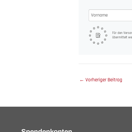
Für den Versan
übermittelt we
←
Vorheriger Beitrag
Spendenkonten