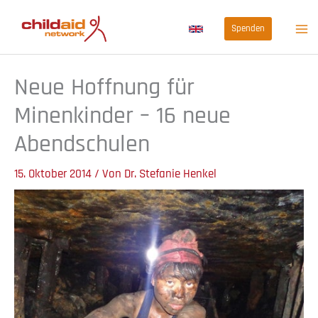
Zum
Spenden
Inhalt
springen
Neue Hoffnung für
Minenkinder – 16 neue
Abendschulen
15. Oktober 2014
/ Von
Dr. Stefanie Henkel