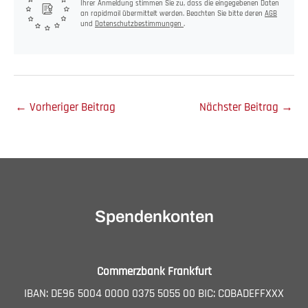
Ihrer Anmeldung stimmen Sie zu, dass die eingegebenen Daten
an rapidmail übermittelt werden. Beachten Sie bitte deren
AGB
und
Datenschutzbestimmungen
.
←
Vorheriger Beitrag
Nächster Beitrag
→
Spendenkonten
Commerzbank Frankfurt
IBAN: DE96 5004 0000 0375 5055 00 BIC: COBADEFFXXX