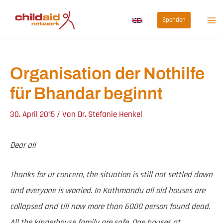
Zum
Spenden
Inhalt
springen
Organisation der Nothilfe
für Bhandar beginnt
30. April 2015
/ Von
Dr. Stefanie Henkel
Dear all
Thanks for ur concern, the situation is still not settled down
and everyone is worried. In Kathmandu all old houses are
collapsed and till now more than 6000 person found dead.
All the kinderhouse family are safe. One houses at