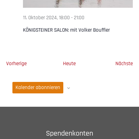
11. Oktober 2024, 18:00
-
21:00
KÖNIGSTEINER SALON: mit Volker Bouffier
Veranstaltungen
Ve
Vorherige
Heute
Nächste
Kalender abonnieren
Spendenkonten