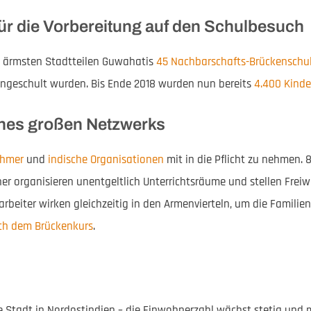
r die Vorbereitung auf den Schulbesuch
en ärmsten Stadtteilen Guwahatis
45 Nachbarschafts-Brückenschu
eingeschult wurden. Bis Ende 2018 wurden nun bereits
4.400 Kinde
ines großen Netzwerks
nehmer
und
indische Organisationen
mit in die Pflicht zu nehmen. 8
er organisieren unentgeltlich Unterrichtsräume und stellen Freiw
rbeiter wirken gleichzeitig in den Armenvierteln, um die Famili
ch dem Brückenkurs
.
 Stadt in Nordostindien – die Einwohnerzahl wächst stetig und mi