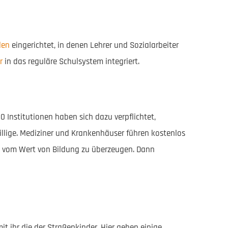
len
eingerichtet, in denen Lehrer und Sozialarbeiter
r
in das reguläre Schulsystem integriert.
0 Institutionen haben sich dazu verpflichtet,
illige. Mediziner und Krankenhäuser führen kostenlos
en vom Wert von Bildung zu überzeugen. Dann
t ihr die der Straßenkinder. Hier gehen einige