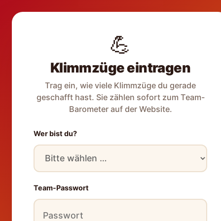
Zum
Inhalt
Jetz
💪
springen
Klimmzüge eintragen
Trag ein, wie viele Klimmzüge du gerade
geschafft hast. Sie zählen sofort zum Team-
Barometer auf der Website.
Für den Versand unserer Newsletter nutzen wir rapidmail. Mit Ihrer Anm
Wer bist du?
Team-Passwort