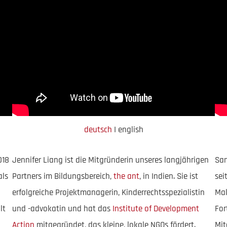
deutsch
I english
018
Jennifer Liang ist die Mitgründerin unseres langjährigen
San
als
Partners im Bildungsbereich,
the ant
, in Indien. Sie ist
sei
erfolgreiche Projektmanagerin, Kinderrechtsspezialistin
Mal
lt
und -advokatin und hat das
Institute of Development
For
Action
mitgegründet, das kleine, lokale NGOs fördert.
Mit