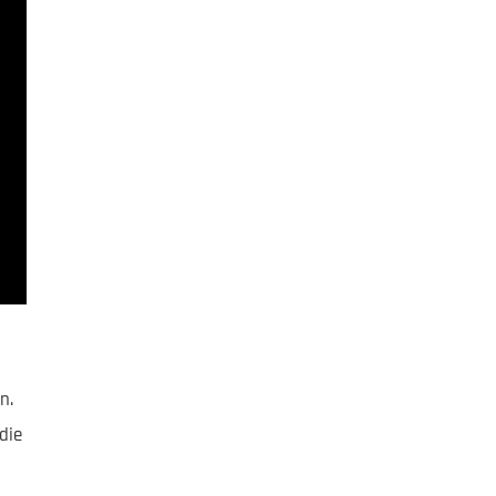
n.
 die