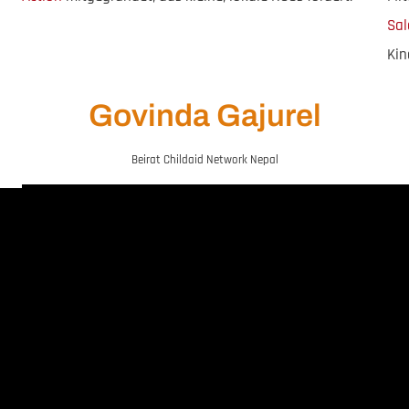
Sal
Kin
Govinda Gajurel
Beirat Childaid Network Nepal