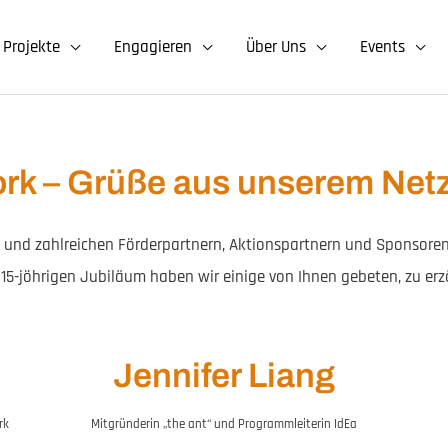
Projekte
Engagieren
Über Uns
Events
ork – Grüße aus unserem Net
 und zahlreichen Förderpartnern, Aktionspartnern und Sponsoren
5-jöhrigen Jubiläum haben wir einige von Ihnen gebeten, zu erz
Jennifer Liang
rk
Mitgründerin „the ant“ und Programmleiterin IdEa