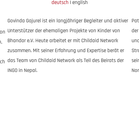
deutsch
I english
Govinda Gajurel ist ein langjähriger Begleiter und aktiver
Pat
Unterstützer der ehemaligen Projekte von Kinder von
de
von
Bhandar e.V. Heute arbeitet er mit Childaid Network
und
n,
zusammen. Mit seiner Erfahrung und Expertise berät er
Str
das Team von Childaid Network als Teil des Beirats der
sei
ich
INGO in Nepal.
Nor